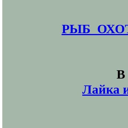
РЫБ_ОХОТ
В
Лайка и