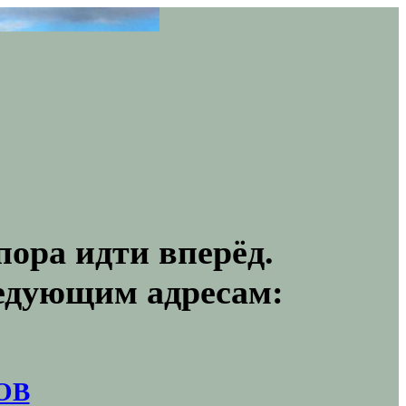
пора идти вперёд.
ледующим адресам:
ОВ