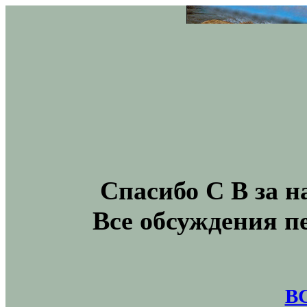
Спасибо С В за н
Все обсуждения п
В