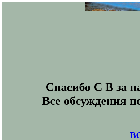
Спасибо С В за н
Все обсуждения п
В