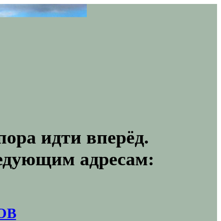
пора идти вперёд.
ледующим адресам:
ОВ