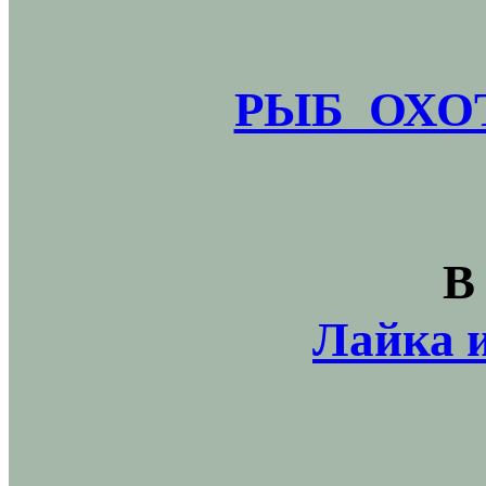
РЫБ_ОХОТ
В
Лайка и