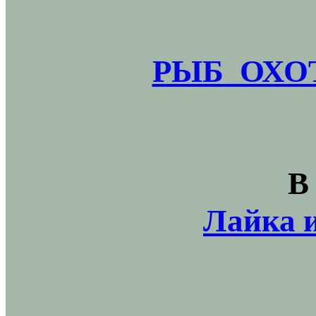
РЫБ_ОХОТ
В
Лайка и