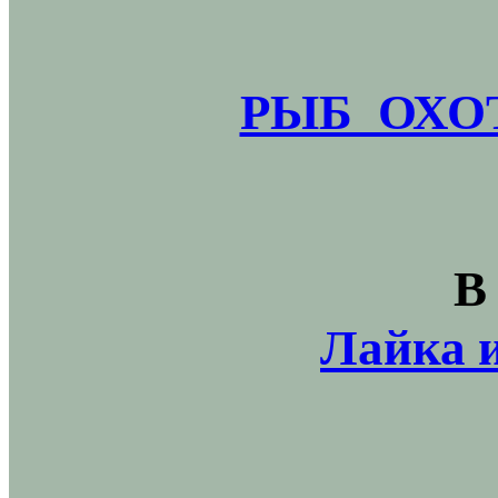
РЫБ_ОХОТ
В
Лайка и