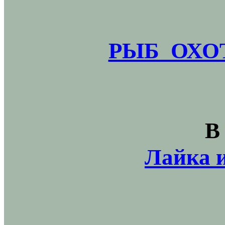
РЫБ_ОХОТ
В
Лайка и