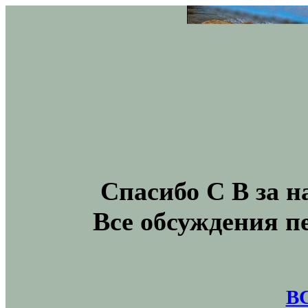
Спасибо С В за н
Все обсуждения п
В