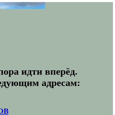
пора идти вперёд.
ледующим адресам:
ОВ