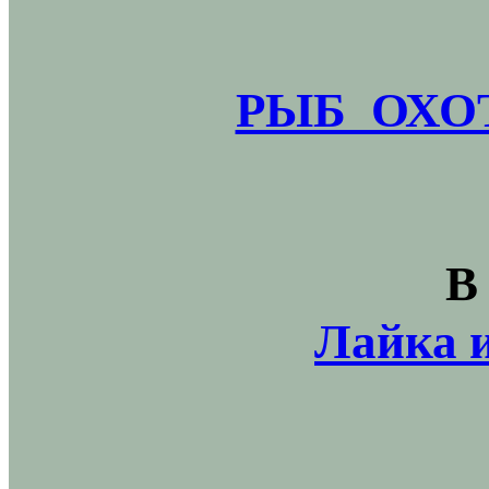
РЫБ_ОХОТ
В
Лайка и