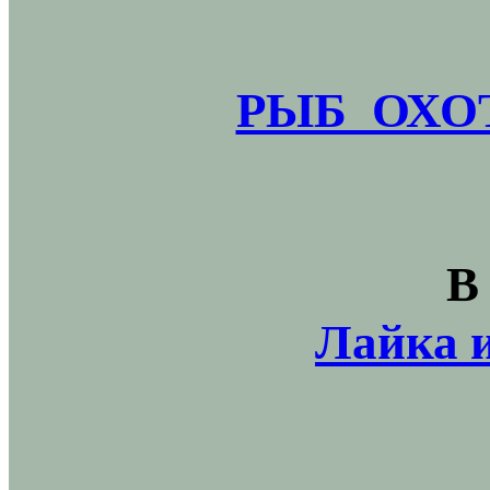
РЫБ_ОХОТ
В
Лайка и