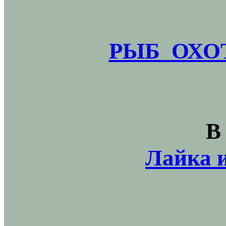
РЫБ_ОХОТ
В
Лайка и