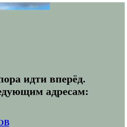
пора идти вперёд.
ледующим адресам:
ОВ