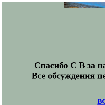
Спасибо С В за н
Все обсуждения п
В