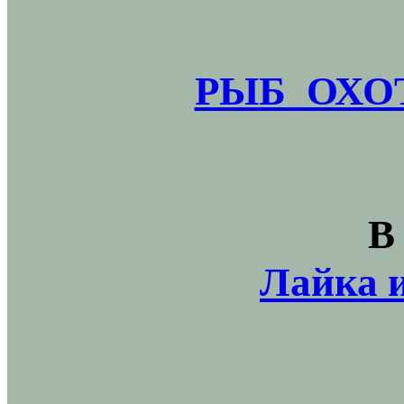
РЫБ_ОХОТ
В
Лайка и