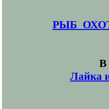
РЫБ_ОХОТ
В
Лайка и