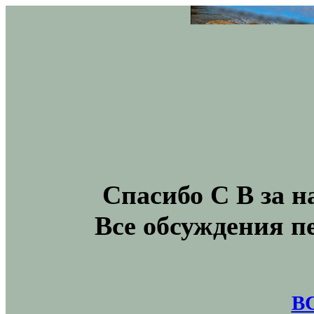
Спасибо С В за н
Все обсуждения п
В