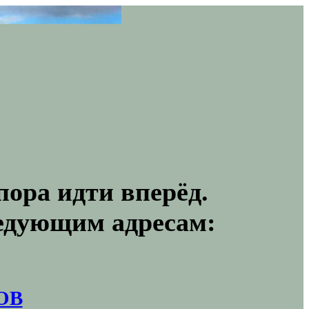
пора идти вперёд.
ледующим адресам:
ОВ