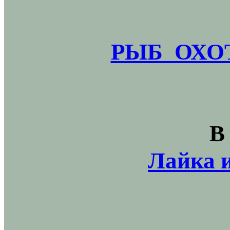
РЫБ_ОХОТ
В
Лайка и