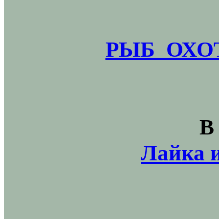
РЫБ_ОХОТ
В
Лайка и