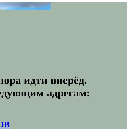
пора идти вперёд.
ледующим адресам:
ОВ