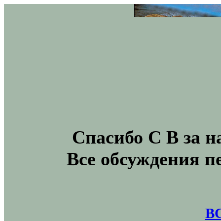
Спасибо С В за н
Все обсуждения п
В