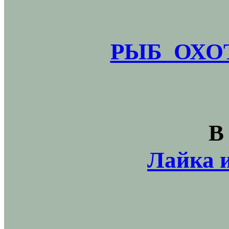
РЫБ_ОХОТ
В
Лайка и