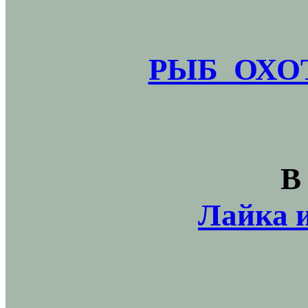
РЫБ_ОХОТ
В
Лайка и