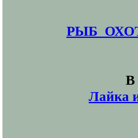
РЫБ_ОХОТ
В
Лайка и