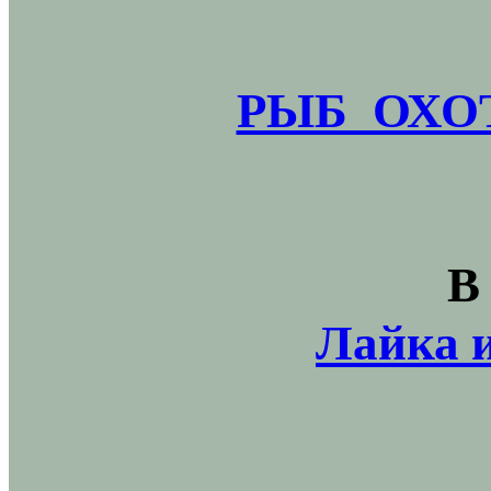
РЫБ_ОХОТ
В
Лайка и