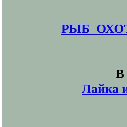
РЫБ_ОХОТ
В
Лайка и