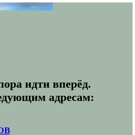
пора идти вперёд.
ледующим адресам:
ОВ