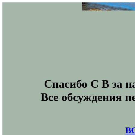
Спасибо С В за н
Все обсуждения п
В