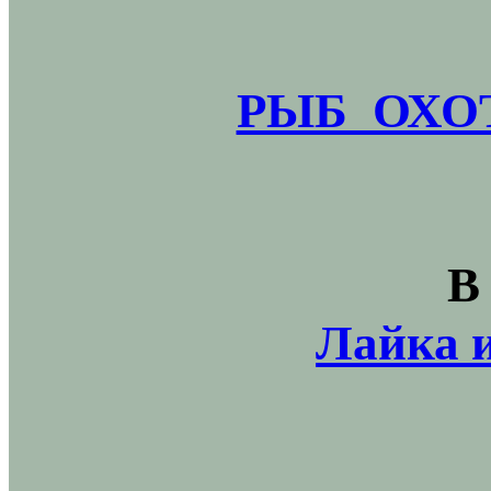
РЫБ_ОХОТ
В
Лайка и