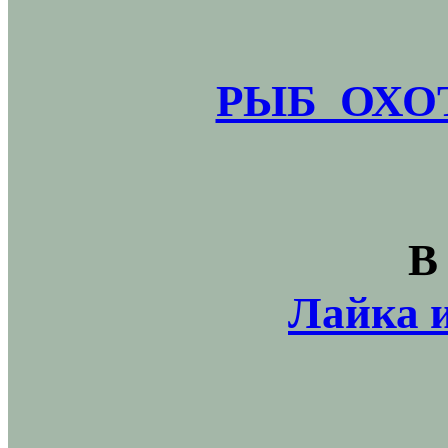
РЫБ_ОХОТ
В
Лайка и