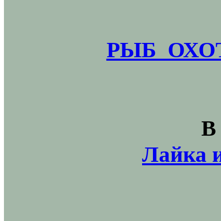
РЫБ_ОХОТ
В
Лайка и