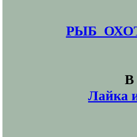
РЫБ_ОХОТ
В
Лайка и