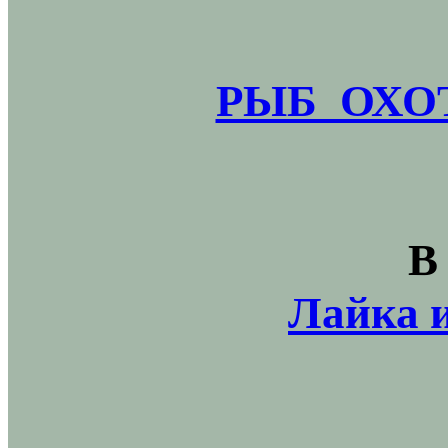
РЫБ_ОХОТ
В
Лайка и