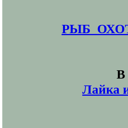
РЫБ_ОХОТ
В
Лайка и