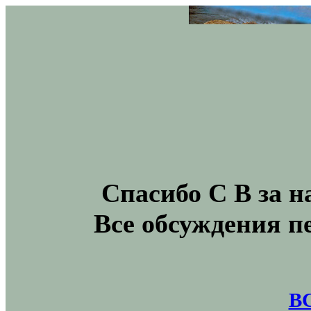
Спасибо С В за н
Все обсуждения п
В