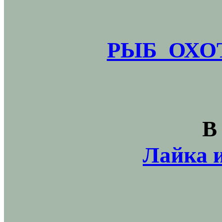
РЫБ_ОХОТ
В
Лайка и