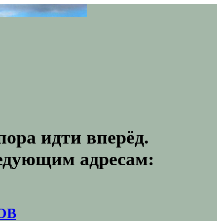
пора идти вперёд.
ледующим адресам:
ОВ