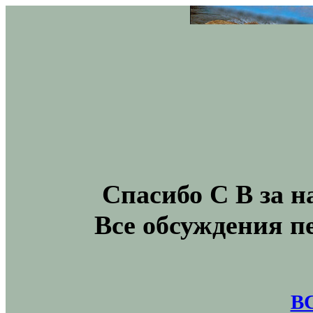
Спасибо С В за н
Все обсуждения п
В