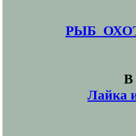
РЫБ_ОХОТ
В
Лайка и