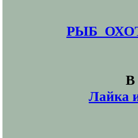
РЫБ_ОХОТ
В
Лайка и