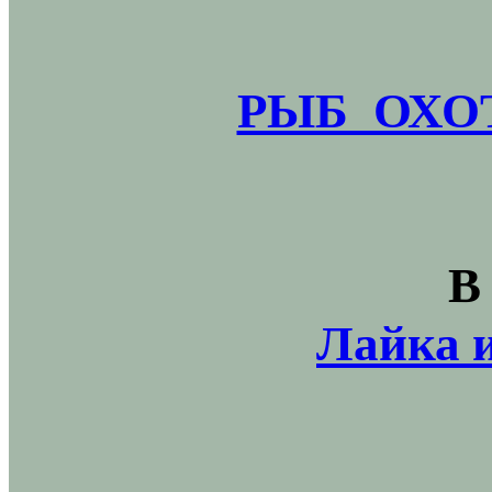
РЫБ_ОХОТ
В
Лайка и