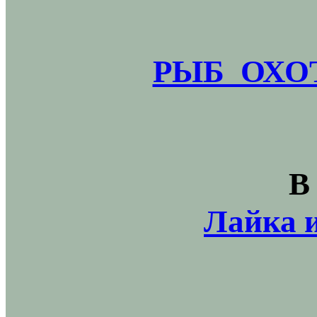
РЫБ_ОХОТ
В
Лайка и