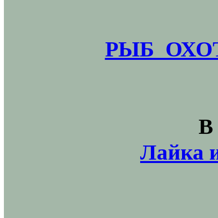
РЫБ_ОХОТ
В
Лайка и