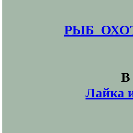
РЫБ_ОХОТ
В
Лайка и