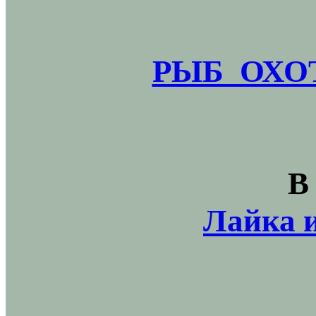
РЫБ_ОХОТ
В
Лайка и