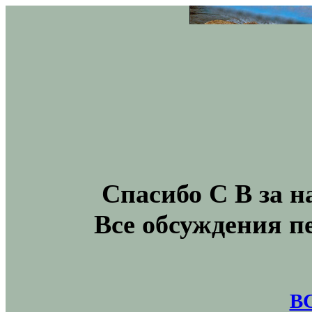
Спасибо С В за н
Все обсуждения п
В