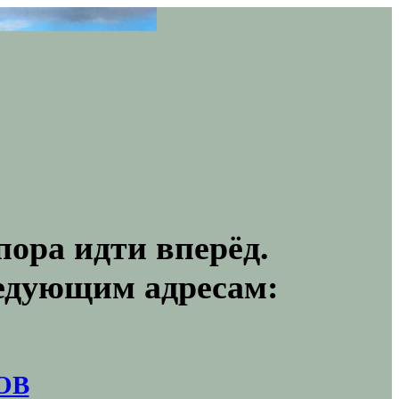
пора идти вперёд.
ледующим адресам:
ОВ