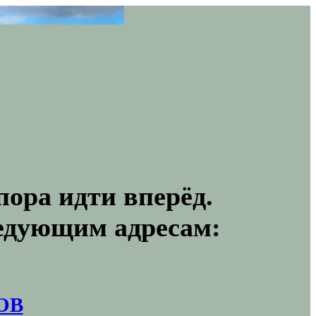
пора идти вперёд.
ледующим адресам:
ОВ