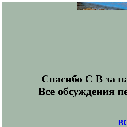
Спасибо С В за н
Все обсуждения п
В