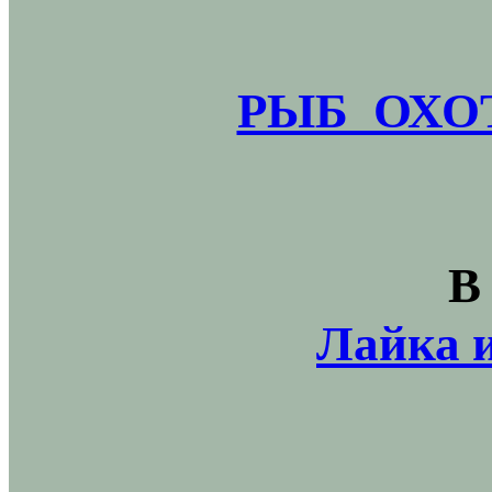
РЫБ_ОХОТ
В
Лайка и