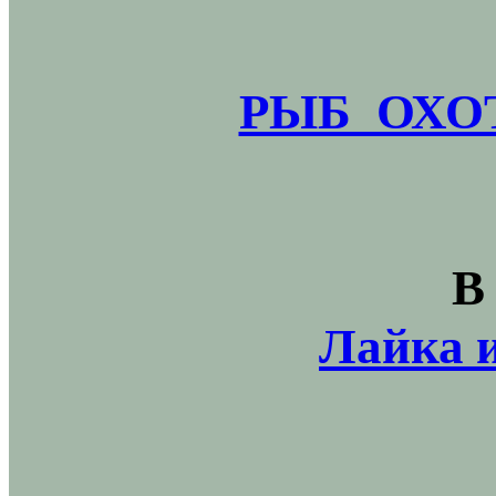
РЫБ_ОХОТ
В
Лайка и