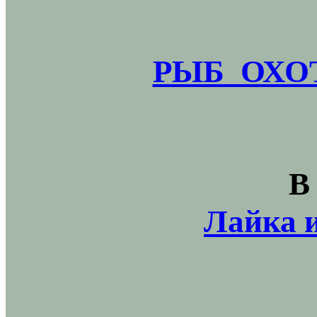
РЫБ_ОХОТ
В
Лайка и