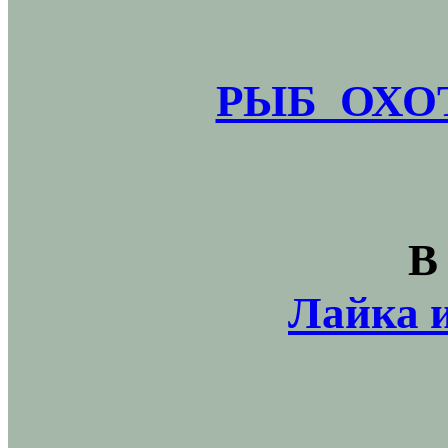
РЫБ_ОХОТ
В
Лайка и