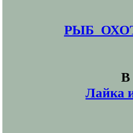
РЫБ_ОХОТ
В
Лайка и