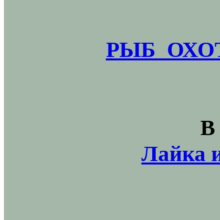
РЫБ_ОХОТ
В
Лайка и