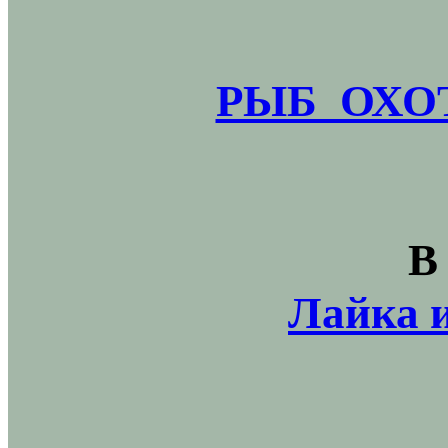
РЫБ_ОХОТ
В
Лайка и