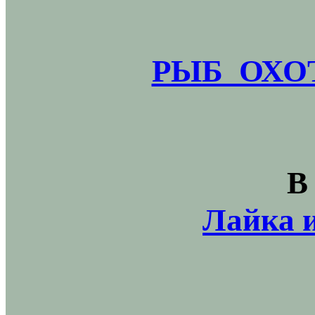
РЫБ_ОХОТ
В
Лайка и